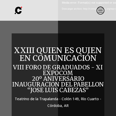
Reproductor
Media error: Format(s) not supported or so
de
Descargar archivo: http://comunicampus.org/wp-
vídeo
XXIII QUIEN ES QUIEN
EN COMUNICACIÓN
VIII FORO DE GRADUADOS - XI
EXPOCOM
20º ANIVERSARIO
INAUGURACION DEL PABELLON
“JOSE LUIS CABEZAS”
Teatrino de la Trapalanda - Colón 149, Río Cuarto -
Córdoba, AR